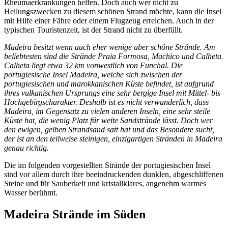
Rheumaerkrankungen helfen. Doch auch wer nicht zu
Heilungszwecken zu diesem schönen Strand möchte, kann die Insel
mit Hilfe einer Fähre oder einem Flugzeug erreichen. Auch in der
typischen Touristenzeit, ist der Strand nicht zu überfüllt.
Madeira besitzt wenn auch eher wenige aber schöne Strände. Am
beliebtesten sind die Strände Praia Formosa, Machico und Calheta.
Calheta liegt etwa 32 km vonwestlich von Funchal. Die
portugiesische Insel Madeira, welche sich zwischen der
portugiesischen und marokkanischen Küste befindet, ist aufgrund
ihres vulkanischen Ursprungs eine sehr bergige Insel mit Mittel- bis
Hochgebirgscharakter. Deshalb ist es nicht verwunderlich, dass
Madeira, im Gegensatz zu vielen anderen Inseln, eine sehr steile
Küste hat, die wenig Platz für weite Sandstrände lässt. Doch wer
den ewigen, gelben Strandsand satt hat und das Besondere sucht,
der ist an den teilweise steinigen, einzigartigen Stränden in Madeira
genau richtig.
Die im folgenden vorgestellten Strände der portugiesischen Insel
sind vor allem durch ihre beeindruckenden dunklen, abgeschliffenen
Steine und für Sauberkeit und kristallklares, angenehm warmes
Wasser berühmt.
Madeira Strände im Süden