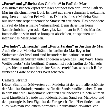
„Porto“ und „Ribeira das Galinhas“ in Paúl do Mar
Am südwestlichen Zipfel der Insel befindet sich der Strand Paúl do
Mar im gleichnamigen Dorf. Es liegt auf einer schmalen Landzunge,
umgeben von steilen Felswänden. Daher ist dieser Madeira Strand
nur über eine serpentinenreiche Strasse zu erreichen. Das besondere
an Paúl do Mar ist seine Verlassenheit. Denn da es hier keine
Sanitäreinrichtungen oder Bars gibt, kann man in Paúl do Mar fast
immer alleine sein und so komplett abschalten, entspannen und
intensiv das Meer genießen.
„Portinho“, „Enseada“ und „Ponta Jardim“ in Jardim do Mar
Auch die drei Madeira Strände in Jardim do Mar liegen im
Südwesten der Insel und sind besonders bei nationalen und
internationalen Surfern unter anderem wegen des „Big Wave Team
Wettbewerbs“ sehr berühmt. Dennoch ist auch Jardim do Mar sehr
abgeschieden und nur über eine Strasse erreichbar, was nach Ruhe
strebende Gäste besonders Wert schätzen.
Calheta Strand
Dieser Strand im Südwesten von Madeira ist der wohl allerschönste
der Madeira Strände, zumindest für die Sandstrandliebhaber. Denn
in dem über die Hauptstrasse leicht zu erreichenden Calheta wurden
zwei künstliche Strände mit goldenfarbigem Sand aus Marokko und
dem portugiesischen Figueira da Foz geschaffen. Hier findet man
alles, was man von einem normalen Urlaubsstrand erwartet, von