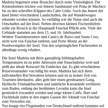
Madeira begeistert seine Besucher durch seine Vielseitigkeit. Die
Küstenformen reichen von feinem Sandstrand wie Praia de Machico
bis zu den schroffen Klippen des Cabo Girão. Auch das Innere der
Insel bietet verschiedene Landschaften, die auf Wanderwegen
erkundet werden können. So vielfältig wie die Natur sind auch die
Ortschaften auf der Insel. Neben diversen kleinen Fischerdörfern
sollte ein Besuch in der Hauptstadt Funchal Pflicht sein. Viele der
Gebäude stammen aus dem 15. und 16. Jahrhundert.
Weitere Touristenzentren sind Canico de Baixo und Santa Cruz,
nicht weit von Funchal entfernt, und Porto Moniz an der
Nordwestspitze der Insel. Von den ursprünglichen Fischerorten ist
allerdings wenig erhalten.
Die Insel Madeira mit ihren ganzjährig frühlingshaften
Temperaturen ist zu jeder Jahreszeit eine Pauschalreise wert und
stellt das ideale Reiseziel für Entdecker dar. Es gibt verschiedene
Reiseveranstalter von billig bis teuer. Madeira hat sich ihren
individuellen Ruf bewahren können und ist zu keiner Zeit von
Touristen überlaufen, alles geht hier einen geruhsamen Gang.
Idyllische Felsbadebuchten und natürliche Kiesstrände verführen
zum Baden, entlang der berühmten Levadas kann die Insel
genüsslich erwandert werden und urige kleine Cafés, Bars und
Fischlokale laden in den engen Gassen der Altstadt von Funchal
zum Verweilen ein.
Nur knapp vier Flugstunden von Deutschland entfernt kommen auf