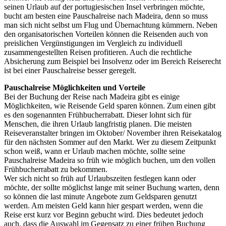
seinen Urlaub auf der portugiesischen Insel verbringen möchte,
bucht am besten eine Pauschalreise nach Madeira, denn so muss
man sich nicht selbst um Flug und Übernachtung kümmern. Neben
den organisatorischen Vorteilen können die Reisenden auch von
preislichen Vergünstigungen im Vergleich zu individuell
zusammengestellten Reisen profitieren. Auch die rechtliche
Absicherung zum Beispiel bei Insolvenz oder im Bereich Reiserecht
ist bei einer Pauschalreise besser geregelt.
Pauschalreise Möglichkeiten und Vorteile
Bei der Buchung der Reise nach Madeira gibt es einige
Möglichkeiten, wie Reisende Geld sparen können. Zum einen gibt
es den sogenannten Frühbucherrabatt. Dieser lohnt sich für
Menschen, die ihren Urlaub langfristig planen. Die meisten
Reiseveranstalter bringen im Oktober/ November ihren Reisekatalog
für den nächsten Sommer auf den Markt. Wer zu diesem Zeitpunkt
schon weiß, wann er Urlaub machen möchte, sollte seine
Pauschalreise Madeira so früh wie möglich buchen, um den vollen
Frühbucherrabatt zu bekommen.
Wer sich nicht so früh auf Urlaubszeiten festlegen kann oder
möchte, der sollte möglichst lange mit seiner Buchung warten, denn
so können die last minute Angebote zum Geldsparen genutzt
werden. Am meisten Geld kann hier gespart werden, wenn die
Reise erst kurz vor Beginn gebucht wird. Dies bedeutet jedoch
auch, dass die Auswahl im Gegensatz zu einer frühen Buchung